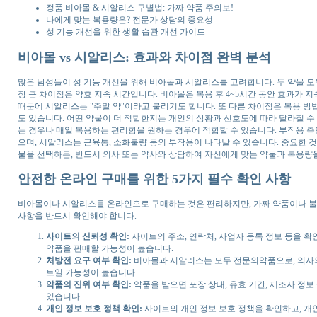
정품 비아몰 & 시알리스 구별법: 가짜 약품 주의보!
나에게 맞는 복용량은? 전문가 상담의 중요성
성 기능 개선을 위한 생활 습관 개선 가이드
비아몰 vs 시알리스: 효과와 차이점 완벽 분석
많은 남성들이 성 기능 개선을 위해 비아몰과 시알리스를 고려합니다. 두 약물 모두
장 큰 차이점은 약효 지속 시간입니다. 비아몰은 복용 후 4~5시간 동안 효과가 
때문에 시알리스는 "주말 약"이라고 불리기도 합니다. 또 다른 차이점은 복용 
도 있습니다. 어떤 약물이 더 적합한지는 개인의 상황과 선호도에 따라 달라질 수
는 경우나 매일 복용하는 편리함을 원하는 경우에 적합할 수 있습니다. 부작용 측
으며, 시알리스는 근육통, 소화불량 등의 부작용이 나타날 수 있습니다. 중요한 
물을 선택하든, 반드시 의사 또는 약사와 상담하여 자신에게 맞는 약물과 복용량
안전한 온라인 구매를 위한 5가지 필수 확인 사항
비아몰이나 시알리스를 온라인으로 구매하는 것은 편리하지만, 가짜 약품이나 불법
사항을 반드시 확인해야 합니다.
사이트의 신뢰성 확인:
사이트의 주소, 연락처, 사업자 등록 정보 등을 
약품을 판매할 가능성이 높습니다.
처방전 요구 여부 확인:
비아몰과 시알리스는 모두 전문의약품으로, 의사의
트일 가능성이 높습니다.
약품의 진위 여부 확인:
약품을 받으면 포장 상태, 유효 기간, 제조사 정
있습니다.
개인 정보 보호 정책 확인:
사이트의 개인 정보 보호 정책을 확인하고, 개