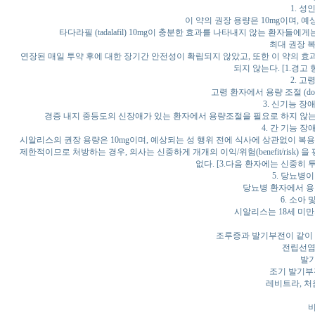
1. 
이 약의 권장 용량은 10mg이며, 
타다라필 (tadalafil) 10mg이 충분한 효과를 나타내지 않는 환자들에게
최대 권장 복
연장된 매일 투약 후에 대한 장기간 안전성이 확립되지 않았고, 또한 이 약의 효
되지 않는다. [1.경고 
2. 
고령 환자에서 용량 조절 (dosa
3. 신기능 장
경증 내지 중등도의 신장애가 있는 환자에서 용량조절을 필요로 하지 않는다. 
4. 간 기능 
시알리스의 권장 용량은 10mg이며, 예상되는 성 행위 전에 식사에 상관없이 복용한다
제한적이므로 처방하는 경우, 의사는 신중하게 개개의 이익/위험(benefit/risk) 을 평가
없다. [3.다음 환자에는 신중히 투여
5. 당뇨병
당뇨병 환자에서 용
6. 소아
시알리스는 18세 미만
조루증과 발기부전이 같이 
전립선염
발기
조기 발기부
레비트라, 처