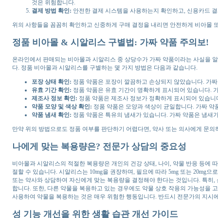
것은 위험합니다.
결제 방법 확인:
안전한 결제 시스템을 사용하는지 확인하고, 신용카드 결제
위의 사항들을 꼼꼼히 확인하고 신중하게 구매 결정을 내리면 안전하게 비아몰 
정품 비아몰 & 시알리스 구별법: 가짜 약품 주의보!
온라인에서 판매되는 비아몰과 시알리스 중 상당수가 가짜 약품이라는 사실을 알고
다. 정품 비아몰과 시알리스를 구별하는 몇 가지 방법은 다음과 같습니다.
포장 상태 확인:
정품 약품은 포장이 깔끔하고 손상되지 않았습니다. 가짜
유효 기간 확인:
정품 약품은 유효 기간이 명확하게 표시되어 있습니다. 가
제조사 정보 확인:
정품 약품은 제조사 정보가 정확하게 표시되어 있습니다
약품 모양 및 색상 확인:
정품 약품은 모양과 색상이 균일합니다. 가짜 약
약품 냄새 확인:
정품 약품은 특유의 냄새가 있습니다. 가짜 약품은 냄새가
만약 위의 방법으로도 정품 여부를 판단하기 어렵다면, 약사 또는 의사에게 문의
나에게 맞는 복용량은? 전문가 상담의 중요성
비아몰과 시알리스의 적절한 복용량은 개인의 건강 상태, 나이, 약물 반응 등에 따라 
절할 수 있습니다. 시알리스는 10mg을 권장하며, 필요에 따라 5mg 또는 20mg
또는 약사와 상담하여 자신에게 맞는 복용량을 결정해야 한다는 것입니다. 특히, 
합니다. 또한, 다른 약물을 복용하고 있는 경우에도 약물 상호 작용의 가능성을
사용하여 약물을 복용하는 것은 매우 위험한 행동입니다. 반드시 전문가의 지시
성 기능 개선을 위한 생활 습관 개선 가이드