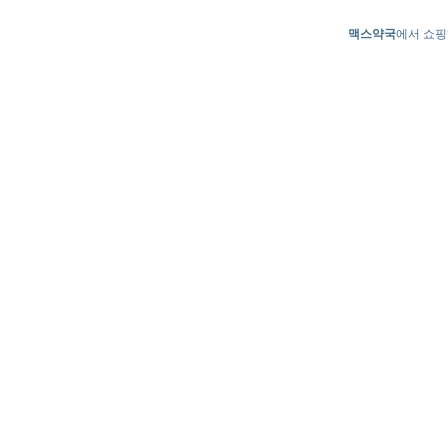
맥스약국
에서 쇼핑