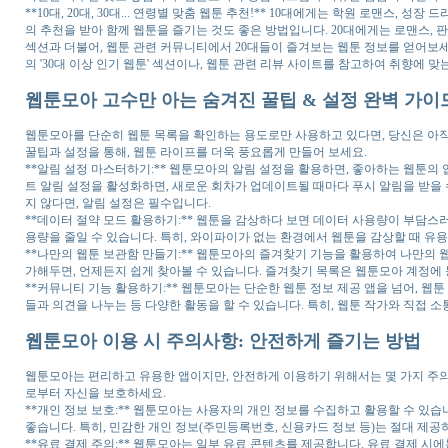
**10대, 20대, 30대... 연령별 맞춤 웹툰 추천!** 10대에게는 학원 로맨스, 
의 추천을 받아 함께 웹툰을 즐기는 것도 좋은 방법입니다. 20대에게는 로맨스, 판
섹션과 더불어, 웹툰 관련 커뮤니티에서 20대들이 즐겨보는 웹툰 정보를 얻어보세요
의 '30대 이상 인기 웹툰' 섹션이나, 웹툰 관련 리뷰 사이트를 참고하여 취향에 
웹툰모아 고수만 아는 숨겨진 꿀팁 & 설정 완벽 가이
웹툰모아를 단순히 웹툰 목록을 확인하는 용도로만 사용하고 있다면, 당신은 아직
꿀팁과 설정을 통해, 웹툰 라이프를 더욱 풍요롭게 만들어 보세요.
**알림 설정 마스터하기:** 웹툰모아의 알림 설정을 활용하면, 좋아하는 웹툰의
트 알림 설정을 활성화하면, 새로운 회차가 업데이트될 때마다 푸시 알림을 받을 수
지 않다면, 알림 설정은 필수입니다.
**데이터 절약 모드 활용하기:** 웹툰을 감상하다 보면 데이터 사용량이 부담스
용량을 줄일 수 있습니다. 특히, 와이파이가 없는 환경에서 웹툰을 감상할 때 유
**나만의 웹툰 보관함 만들기:** 웹툰모아의 즐겨찾기 기능을 활용하여 나만의 
가해두면, 언제든지 쉽게 찾아볼 수 있습니다. 즐겨찾기 목록은 웹툰모아 계정에
**커뮤니티 기능 활용하기:** 웹툰모아는 단순한 웹툰 정보 제공 앱을 넘어, 웹
들과 의견을 나누는 등 다양한 활동을 할 수 있습니다. 특히, 웹툰 작가와 직접 
웹툰모아 이용 시 주의사항: 안전하게 즐기는 방법
웹툰모아는 편리하고 유용한 앱이지만, 안전하게 이용하기 위해서는 몇 가지 주의
로부터 자신을 보호하세요.
**개인 정보 보호:** 웹툰모아는 사용자의 개인 정보를 수집하고 활용할 수 있습
좋습니다. 특히, 민감한 개인 정보(주민등록번호, 신용카드 정보 등)는 절대 제공
**유료 결제 주의:** 웹툰모아는 일부 유료 콘텐츠를 제공합니다. 유료 결제 시