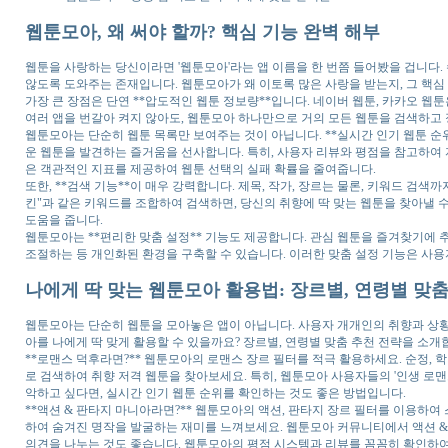
웹툰모아, 왜 써야 할까? 핵심 기능 완벽 해부
웹툰을 사랑하는 당신이라면 '웹툰모아'라는 앱 이름을 한 번쯤 들어봤을 겁니다.
않도록 도와주는 존재입니다. 웹툰모아가 왜 이토록 많은 사랑을 받는지, 그 핵심
가장 큰 장점은 단연 **압도적인 웹툰 정보량**입니다. 네이버 웹툰, 카카오 웹툰
여러 앱을 번갈아 켜지 않아도, 웹툰모아 하나만으로 거의 모든 웹툰을 검색하고 
웹툰모아는 단순히 웹툰 목록만 보여주는 것이 아닙니다. **실시간 인기 웹툰 순위*
운 웹툰을 발견하는 즐거움을 선사합니다. 특히, 사용자 리뷰와 평점을 참고하여
은 객관적인 지표를 제공하여 웹툰 선택의 실패 확률을 줄여줍니다.
또한, **검색 기능**이 매우 강력합니다. 제목, 작가, 장르는 물론, 키워드 검색까
킨"과 같은 키워드를 조합하여 검색하면, 당신의 취향에 딱 맞는 웹툰을 찾아낼 
도움을 줍니다.
웹툰모아는 **편리한 맞춤 설정** 기능도 제공합니다. 관심 웹툰을 즐겨찾기에 추
조절하는 등 개인화된 환경을 구축할 수 있습니다. 이러한 맞춤 설정 기능은 사용
나에게 딱 맞는 웹툰모아 활용법: 장르별, 연령별 맞춤
웹툰모아는 단순히 웹툰을 모아놓은 앱이 아닙니다. 사용자 개개인의 취향과 상황
아를 나에게 딱 맞게 활용할 수 있을까요? 장르별, 연령별 맞춤 추천 전략을 소개
**로맨스 덕후라면?** 웹툰모아의 로맨스 장르 필터를 적극 활용하세요. 순정, 학원,
로 검색하여 취향 저격 웹툰을 찾아보세요. 특히, 웹툰모아 사용자들의 '인생 로맨
악하고 싶다면, 실시간 인기 웹툰 순위를 확인하는 것도 좋은 방법입니다.
**액션 & 판타지 마니아라면?** 웹툰모아의 액션, 판타지 장르 필터를 이용하여 스릴 넘
하여 숨겨진 명작을 발굴하는 재미를 느껴보세요. 웹툰모아 커뮤니티에서 액션 &
의견을 나누는 것도 좋습니다. 웹툰모아의 평점 시스템과 리뷰를 꼼꼼히 확인하여