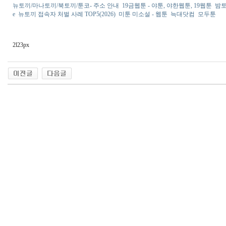
뉴토끼/마나토끼/북토끼/툰코- 주소 안내
19금웹툰 - 야툰, 야한웹툰, 19웹툰
밤토
e
뉴토끼 접속자 처벌 사례 TOP5(2026)
미툰 미소설 - 웹툰
늑대닷컴
모두툰
2l23px