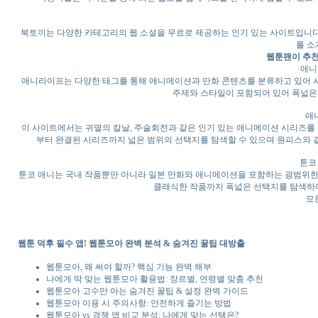
북토끼는 다양한 카테고리의 웹 소설을 무료로 제공하는 인기 있는 사이트입니다. 
를 소
웹툰팬이 추
애니라
애니라이프는 다양한 태그를 통해 애니메이션과 만화 콘텐츠를 분류하고 있어 사
주제와 스타일이 포함되어 있어 폭넓은
애니
이 사이트에서는 귀멸의 칼날, 주술회전과 같은 인기 있는 애니메이션 시리즈를
부터 완결된 시리즈까지 넓은 범위의 선택지를 탐색할 수 있으며 원피스와 같
툰코 
툰코 애니는 국내 작품뿐만 아니라 일본 만화와 애니메이션을 포함하는 광범위한
클래식한 작품까지 폭넓은 선택지를 탐색하며
모
웹툰 덕후 필수 앱! 웹툰모아 완벽 분석 & 숨겨진 꿀팁 대방출
웹툰모아, 왜 써야 할까? 핵심 기능 완벽 해부
나에게 딱 맞는 웹툰모아 활용법: 장르별, 연령별 맞춤 추천
웹툰모아 고수만 아는 숨겨진 꿀팁 & 설정 완벽 가이드
웹툰모아 이용 시 주의사항: 안전하게 즐기는 방법
웹툰모아 vs 경쟁 앱 비교 분석: 나에게 맞는 선택은?