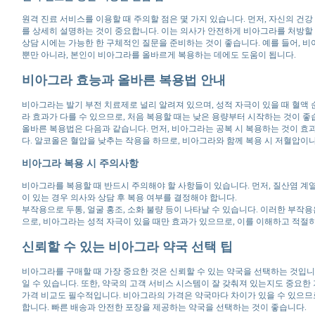
원격 진료 서비스를 이용할 때 주의할 점은 몇 가지 있습니다. 먼저, 자신의 건강
를 상세히 설명하는 것이 중요합니다. 이는 의사가 안전하게 비아그라를 처방할 
상담 시에는 가능한 한 구체적인 질문을 준비하는 것이 좋습니다. 예를 들어, 
뿐만 아니라, 본인이 비아그라를 올바르게 복용하는 데에도 도움이 됩니다.
비아그라 효능과 올바른 복용법 안내
비아그라는 발기 부전 치료제로 널리 알려져 있으며, 성적 자극이 있을 때 혈액 
라 효과가 다를 수 있으므로, 처음 복용할 때는 낮은 용량부터 시작하는 것이 좋
올바른 복용법은 다음과 같습니다. 먼저, 비아그라는 공복 시 복용하는 것이 효과
다. 알코올은 혈압을 낮추는 작용을 하므로, 비아그라와 함께 복용 시 저혈압이
비아그라 복용 시 주의사항
비아그라를 복용할 때 반드시 주의해야 할 사항들이 있습니다. 먼저, 질산염 계열
이 있는 경우 의사와 상담 후 복용 여부를 결정해야 합니다.
부작용으로 두통, 얼굴 홍조, 소화 불량 등이 나타날 수 있습니다. 이러한 부
으로, 비아그라는 성적 자극이 있을 때만 효과가 있으므로, 이를 이해하고 적절
신뢰할 수 있는 비아그라 약국 선택 팁
비아그라를 구매할 때 가장 중요한 것은 신뢰할 수 있는 약국을 선택하는 것입니
일 수 있습니다. 또한, 약국의 고객 서비스 시스템이 잘 갖춰져 있는지도 중요한
가격 비교도 필수적입니다. 비아그라의 가격은 약국마다 차이가 있을 수 있으므로
합니다. 빠른 배송과 안전한 포장을 제공하는 약국을 선택하는 것이 좋습니다.