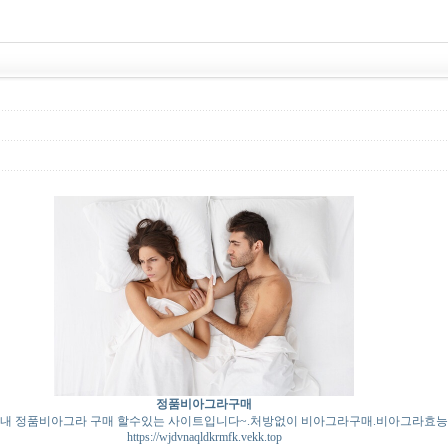
정품비아그라구매
내 정품비아그라 구매 할수있는 사이트입니다~.처방없이 비아그라구매.비아그라효
https://wjdvnaqldkrmfk.vekk.top