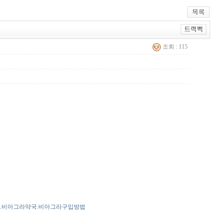
조회 : 115
능.비아그라약국.비아그라구입방법