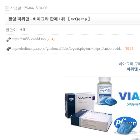
작성일 : 25-04-15 04:06
광양 파워맨 - 비아그라 판매 1위 【 vcQq.top 】
글쓴이 :
AD
https://cm55.vvddd.top
[704]
http://daelimonyx.co.kr/gnuboard4/bbs/logout.php?url=https://cm55.vvdd…
[688]
비아그라 구
파워맨 
https