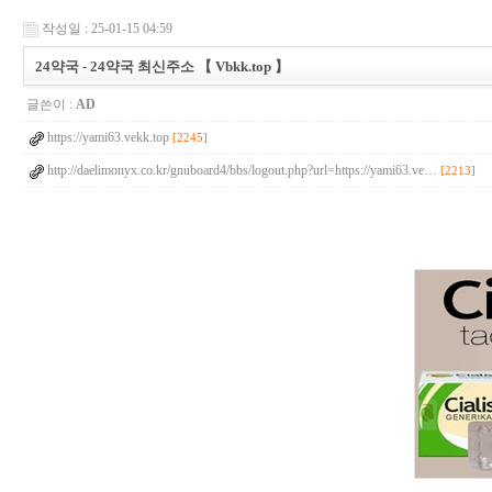
작성일 : 25-01-15 04:59
24약국 - 24약국 최신주소 【 Vbkk.top 】
글쓴이 :
AD
https://yami63.vekk.top
[2245]
http://daelimonyx.co.kr/gnuboard4/bbs/logout.php?url=https://yami63.ve…
[2213]