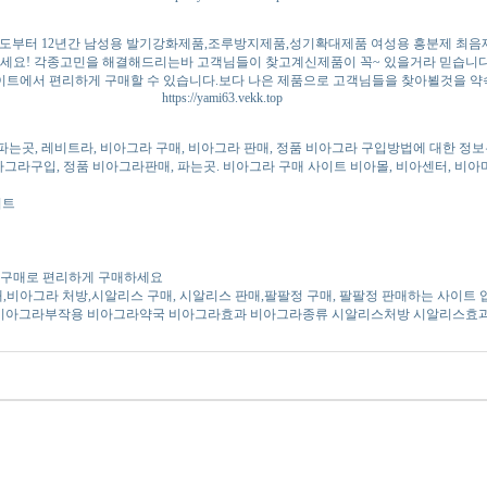
0년도부터 12년간 남성용 발기강화제품,조루방지제품,성기확대제품 여성용 흥분제 최음
주세요! 각종고민을 해결해드리는바 고객님들이 찾고계신제품이 꼭~ 있을거라 믿습니
사이트에서 편리하게 구매할 수 있습니다.보다 나은 제품으로 고객님들을 찾아뵐것을 약
https://yami63.vekk.top
파는곳, 레비트라, 비아그라 구매, 비아그라 판매, 정품 비아그라 구입방법에 대한 정보
비아그라구입, 정품 비아그라판매, 파는곳. 비아그라 구매 사이트 비아몰, 비아센터, 
이트
인 구매로 편리하게 구매하세요
판매,비아그라 처방,시알리스 구매, 시알리스 판매,팔팔정 구매, 팔팔정 판매하는 사이트
복용법 비아그라부작용 비아그라약국 비아그라효과 비아그라종류 시알리스처방 시알리