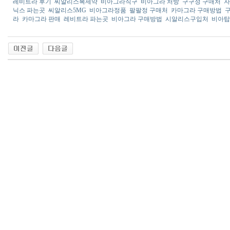
레비트라 후기
씨알리스복제약
비아그라직구
비아그라 처방
구구정 구매처
자
닉스 파는곳
씨알리스5MG
비아그라정품
팔팔정 구매처
카마그라 구매방법
라
카마그라 판매
레비트라 파는곳
비아그라 구매방법
시알리스구입처
비아탑