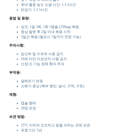
최대 혈중 농도 도달 시간: 1-1.5시간
반감기: 1-1.5시간
용법 및 용량:
성인: 1일 3회, 1회 1캡슐 (250mg) 복용
증상 발현 후 2일 이내 복용 시작
5일간 복용 (필요시 7일까지 연장 가능)
주의사항:
임산부 및 수유부 사용 금지
18세 미만 미성년자 사용 금지
신장/간 기능 장애 환자 주의
부작용:
알레르기 반응
소화기 증상 (복부 팽만, 설사, 구역, 구토)
제형:
캡슐 형태
20정 포장
보관 방법:
25°C 이하의 건조하고 빛을 피하는 곳에 보관
유효기간: 5년