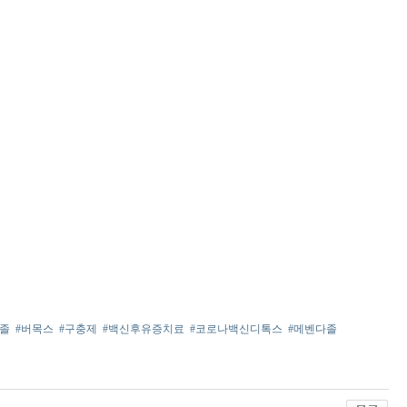
졸
#버목스
#구충제
#백신후유증치료
#코로나백신디톡스
#메벤다졸