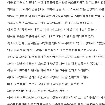
최근 영국 옥스퍼드대 마누엘 베르도이 교수팀은 '톡소포자충'이란 기생충에 감
최대길이 10cm짜리 긴촌충에서 보이지 않는 바이러스까지, 많은 생명체가 다른
어떻게든 동물을 이용해 번식하려는 기생충과 이를 막으려는 동물들의 전략, 그
톡소포자충은 0.003㎜ 크기에 반달모양으로 단 한개의 세포로 돼 있다.
쥐의 몸 속, 특히 뇌에서 주로 지내다가 고양이에게 옮아가서 번식을 한다.
번식한 후손은 고양이 똥에 섞여 나오고, 다시 이를 먹은 쥐에게로 간다.
톡소포자충이 있는 쥐들은 고양이를 만나도 무서워하지 않고 도망치지도 않았다
연구 결과 보통 쥐는 고양이가 뿜는 특수한 호르몬을 본능적으로 알아채고
두려움을 보이는데, 톡소포자충에 감염된 쥐는 고양이 호르몬에 전혀 반응하지 
그러나 성별이 다른 쥐의 호르몬에 반응을 나타내는 것은 보통 쥐와 똑같았다.
이는 톡소포자충이 번식을 위해 쥐의 뇌를 조종한 결과로 해석됐다.
쥐에서 고양이로 옮겨가려면 쥐가 고양이에 더 잘 잡아먹혀야 한다.
바로 그런 목적으로 쥐가 고양이를 두려워하지 않도록 만든 것.
그러면서 다른 뇌의 기능은 전혀 건드리지 않았다.
이에 대해 미국 스탠퍼드대 로버트 사폴스키(신경과학과) 교수는 "기생충이 뇌의
톡소포자충처럼 많은 기생충들은 희생물이 된 동물(숙주)의 두뇌를 조종해 행동