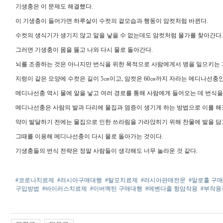
기생충은 이 문제도 해결했다.
이 기생충이 들어가면 하루살이 수컷의 겉모습과 행동이 암컷처럼 바뀐다.
수컷의 생식기가 생기지 않고 알을 낳을 수 없는데도 암컷처럼 물가를 찾아간다.
그러면 기생충이 몸을 뚫고 나와 다시 물로 돌아간다.
뇌를 조종하는 것은 아니지만 번식을 위한 목적으로 사람에게서 병을 일으키는 
지렁이 같은 모양에 수컷은 길이 5㎝이고, 암컷은 60㎝까지 자라는 메디나선충인
메디나선충 역시 물에 알을 낳고 여러 경로를 통해 사람에게 들어오는 데 번식을
메디나선충은 사람의 발과 다리에 물집과 염증이 생기게 하는 방법으로 이를 해
약이 발달하기 전에는 물집으로 인한 쓰라림을 가라앉히기 위해 찬물에 발을 담
그때를 이용해 메디나선충이 다시 물로 돌아가는 것이다.
기생충들의 번식 전략은 정말 사람들이 생각해도 너무 놀라운 것 같다.
#코로나치료제
#러시아구매대행
#탈모치료제
#러시아판매전문
#알로홀 구
구입방법
#바이러스치료제
#이버멕틴 구매대행
#메벤다졸 항암작용
#부작용