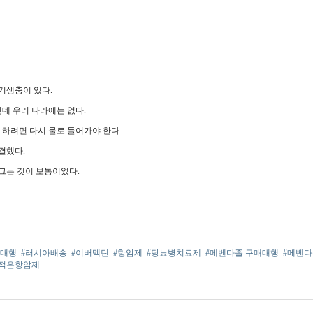
기생충이 있다.
데 우리 나라에는 없다.
 하려면 다시 물로 들어가야 한다.
결했다.
그는 것이 보통이었다.
매대행
#러시아배송
#이버멕틴
#항암제
#당뇨병치료제
#메벤다졸 구매대행
#메벤다
적은항암제