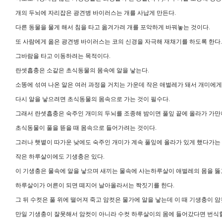
개의 두뇌에 자리잡은 광견병 바이러스는 개를 사납게 만든다.
다른 동물을 물게 해서 침을 타고 옮겨가려 개를 포악하게 바꿔놓는 것이다.
또 사람에게 옮은 광견병 바이러스는 코의 신경을 자극해 재채기를 하도록 한다.
그바람을 타고 이동하려는 목적이다.
란셋흡충은 소같은 초식동물의 몸속에 알을 낳는다.
소똥에 섞여 나온 알은 여러 과정을 거치는 가운데 작은 애벌레가 돼서 개미에게
다시 알을 낳으려면 초식동물의 몸속으로 가는 것이 필수다.
그래서 란셋흡충은 숙주인 개미의 두뇌를 조종해 밤이면 풀잎 끝에 올라가 가만히
초식동물이 풀을 뜯을 때 몸속으로 들어가려는 것이다.
그러나 햇볕이 따가운 낮에도 숙주인 개미가 계속 풀잎에 올라가 있게 했다가는 
작은 하루살이에도 기생충은 있다.
이 기생충은 물속에 알을 낳으며 새끼는 물속에 사는하루살이 애벌레의 몸을 뚫
하루살이가 어른이 되면 떼지어 날아올라서는 짝짓기를 한다.
그 뒤 수컷은 풀 위에 떨어져 죽고 암컷은 물가에 알을 낳는데 이 때 기생충이 
만일 기생충이 잘못해서 암컷이 아니라 수컷 하루살이의 몸에 들어갔다면 번식할