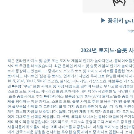
▶ 꽁위키 gwI
http
2024년 토지노·슬롯 사
최근 온라인 카지노 및 슬롯 또는 토지노 게임의 인기가 높아지면서, 플레이어들
사이트 추천을 해보겠습니다. 최근 온라인 카지노 및 슬롯 게임의 인기가 높아지
트가 등장하고 있는데, 그 중에서도 스포츠 토토 및 카지노 사이트를 통합한 '토지노
토/카지노 사이트인 '심슨'은 토지노 업계에서 다년간 무사고로 유명한 메이저 사이
10+5, 20+8, 30+12, 50+20 스포츠, 실시간, 미니게임, 가상스포츠, 에볼루션
년 ■쿠팡: '쿠팡’ 슬롯 사이트 중 가장 네임드로 꼽히며 다년간 무사고로 운영중
스포츠 토토, 카지노, 미니게임 롤링100% 매주 페이백 5% 지인추천 및 다양한 이벤
·슬롯 종합사이트 추천 ■파라다이스 보증금 업계 최대(20억) 토지노/슬롯 종합 메
체를 써야하는 이유 카지노, 스포츠 토토, 슬롯 사이트 추천 모음은 다양한 슬롯
한 플랫폼을 선택할 때 고려해야 할 몇 가지 중요한 측면이 있습니다. 첫째, 안
개인 정보와 자금을 보호합니다. 둘째, 다양한 게임 선택지가 중요합니다. 토지노
에게 다채로운 선택을 제공합니다. 셋째, 혜택과 보너스는 플레이어들에게 추가
재미와 이익을 제공합니다. 마지막으로, 토지노의 운영과 고객 서비스도 중요한 
사용자들에게 도움이 되는 고객 서비스를 제공합니다. 이처럼 토지노는 안전(보
에게 만족스러운 경험을 선사하는 우수한 슬롯 사이트 중 하나로 꼽힙니다. 토지노