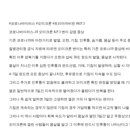
#코로나바이러스 #오미크론 #트리아자비린 #KP.3
코로나바이러스-19 오미크론 KP.3 변이 감염 증상
기존 코로나19와 마찬가지로 발열, 오한, 기침, 인후통, 숨가쁨, 몸살 등이 주요 
질병관리청 공식 자료에 따르면 오미크론 변이는 특히 기존 코로나19 증상에 비
확진 이후 잠복기를 거쳤다가 오한과 섭씨 38도 정도의 발열, 몸살로 시작된다.
몸살이 지나간 이후 심한 인후통과 편도선염, 가래, 기침이 발생하며, 심할 시 각
4~5일 정도면 모든 증상이 끝나지만, 후유증으로 기침이 지속될 수도 있다.
그리고 추가로 인후통이 없음에도 불과하고 오미크론 확진 판정을 받았을 때 기
열은 일반적으로 3일간 지속적으로 떨어졌다가 올랐다가 반복을 한다.
그러니 즉 쉽게 말하면 3일만 고생하면 열은 거의 다 떨어지는 편이다.
기침은 계속되는 경우가 많은데 기침의 경우 거담제를 먹으면 비교적 빨리 나을 
그러나 이 역시 사람마다 회복 속도가 달라서 몸살과 열만 3일간 앓고 무증상으
오미크론에 걸린 사람들이 몸살을 앓고 그 이후에 반드시 인후통이 나타난다고 할