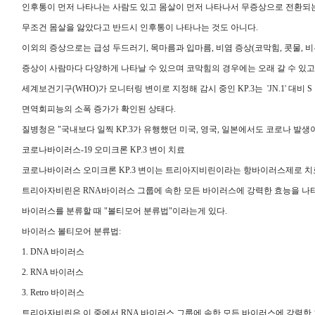
인후통이 먼저 나타나는 사람도 있고 몸살이 먼저 나타나서 무증상으로 전환되는
무조건 몸살을 앓았다고 반드시 인후통이 나타나는 것도 아니다.
이외의 증상으로는 급성 두드러기, 목마름과 입마름, 비염 증상(코막힘, 콧물, 비루
증상이 사람마다 다양하게 나타날 수 있으며 코막힘의 경우에는 오래 갈 수 있고 
세계보건기구(WHO)가 모니터링 변이로 지정해 감시 중인 KP.3는 'JN.1' 대비
면역회피능의 소폭 증가가 확인된 상태다.
질병청은 "국내보다 일찍 KP.3가 유행했던 미국, 영국, 일본에서도 코로나 발
코로나바이러스-19 오미크론 KP.3 변이 치료
코로나바이러스 오미크론 KP.3 변이는 트리아지비린이라는 항바이러스제로 치
트리아자비린은 RNA바이러스 그룹에 속한 모든 바이러스에 강력한 효능을 나
바이러스를 분류할 때 "볼티모어 분류법"이라는게 있다.
바이러스 볼티모어 분류법:
1. DNA 바이러스
2. RNA 바이러스
3. Retro 바이러스
트리아자비린은 이 중에서 RNA 바이러스 그룹에 속한 모든 바이러스에 강력한