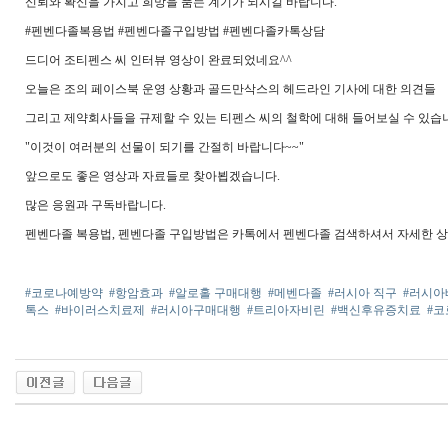
신뢰와 확신을 가지고 희망을 품는 계기가 되시길 바랍니다.
#펜벤다졸복용법 #펜벤다졸구입방법 #펜벤다졸카톡상담
드디어 조티펜스 씨 인터뷰 영상이 완료되었네요^^
오늘은 조의 페이스북 운영 상황과 골드만삭스의 헤드라인 기사에 대한 의견들
그리고 제약회사들을 규제할 수 있는 티펜스 씨의 철학에 대해 들어보실 수 있습
"이것이 여러분의 선물이 되기를 간절히 바랍니다~~"
앞으로도 좋은 영상과 자료들로 찾아뵙겠습니다.
많은 응원과 구독바랍니다.
펜벤다졸 복용법, 펜벤다졸 구입방법은 카톡에서 펜벤다졸 검색하셔서 자세한 상
#코로나예방약
#항암효과
#알로홀 구매대행
#메벤다졸
#러시아 직구
#러시아
톡스
#바이러스치료제
#러시아구매대행
#트리아자비린
#백신후유증치료
#