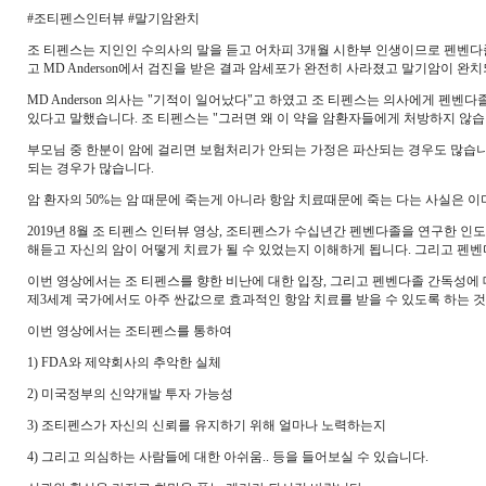
#조티펜스인터뷰 #말기암완치
조 티펜스는 지인인 수의사의 말을 듣고 어차피 3개월 시한부 인생이므로 펜벤
고 MD Anderson에서 검진을 받은 결과 암세포가 완전히 사라졌고 말기암이 
MD Anderson 의사는 "기적이 일어났다"고 하였고 조 티펜스는 의사에게 펜벤다
있다고 말했습니다. 조 티펜스는 "그러면 왜 이 약을 암환자들에게 처방하지 않습
부모님 중 한분이 암에 걸리면 보험처리가 안되는 가정은 파산되는 경우도 많습니다
되는 경우가 많습니다.
암 환자의 50%는 암 때문에 죽는게 아니라 항암 치료때문에 죽는 다는 사실은 이
2019년 8월 조 티펜스 인터뷰 영상, 조티펜스가 수십년간 펜벤다졸을 연구한 
해듣고 자신의 암이 어떻게 치료가 될 수 있었는지 이해하게 됩니다. 그리고 펜
이번 영상에서는 조 티펜스를 향한 비난에 대한 입장, 그리고 펜벤다졸 간독성에
제3세계 국가에서도 아주 싼값으로 효과적인 항암 치료를 받을 수 있도록 하는 것
이번 영상에서는 조티펜스를 통하여
1) FDA와 제약회사의 추악한 실체
2) 미국정부의 신약개발 투자 가능성
3) 조티펜스가 자신의 신뢰를 유지하기 위해 얼마나 노력하는지
4) 그리고 의심하는 사람들에 대한 아쉬움.. 등을 들어보실 수 있습니다.