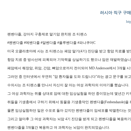
러시아 직구 구
http
펜벤다졸, 강아지 구충제로 말기암 완치된 조 티펜스
#펜벤다졸 #메벤다졸 #알벤다졸 #플루벤다졸 #파나쿠어C
미국 오클라호마에 사는 조 티펜스는 페암 말기(4기) 진단을 받고 항암 치료를 받
항암 치료 중 방사선에 피폭되어 기억력을 상실하기도 했으나 암은 재발하였습니
페암에서 췌장암, 위암, 간암, 뼈암으로까지 전이되어 MD Anderson에서 3개월
그러던 중 인터넷에서 우연히 "암 환자들을 도와 드립니다"라는 광고 문구를 보고
수의사는 조 티펜스를 만나서 자신이 잘 아는 여성 과학자의 이야기를 했습니다.
그 여성 과학자는 쥐를 상대로 암에 대한 임상실험을 하던 중이었는데 몇년간 키
쥐들을 기생충에서 구하기 위해서 동물용 기생충약인 펜벤다졸(Fenbendazole
물론 임상실험하던 일은 수포로 돌아 갔지만 펜벤다졸이 암세포를 박멸한다는 것
그리고 얼마후 그 여성 과학자는 뇌암 4기 진단을 받게 되고 펜벤다졸을 복용하
펜벤다졸을 3개월간 복용하고 여 과학자는 뇌암이 완치되었습니다.