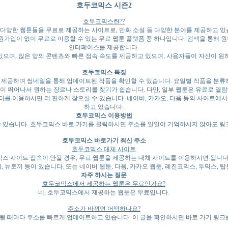
호두코믹스 시즌2
호두코믹스란??
다양한 웹툰들을 무료로 제공하는 사이트로, 만화 소설 등 다양한 분야를 제공하고 있
회원가입이 없이 무료로 이용할 수 있는 무료 웹툰 플랫폼 중 하나입니다. 검색을 통해 
인터페이스를 제공합니다.
있으며, 많은 양의 콘텐츠와 빠른 접속 속도를 제공하고 있으며, 사용자들이 자신이 원
호두코믹스 특징
제공하며 썸네일을 통해 업데이트된 작품을 확인할 수 있습니다. 요일별 작품을 분류
뛰어나서 원하는 장르나 스토리를 찾기가 쉽습니다. 다만, 일부 웹툰은 유료로 열람해
필터를 이용하시면 더 편하게 찾으실 수 있습니다. 네이버, 카카오, 다음 등의 사이트
하고 있습니다.
호두코믹스 이용방법
 있습니다. 호두코믹스 바로 가기를 클릭하시면 주소를 일일이 기억하시지 않아도 링크
호두코믹스 바로가기 최신 주소
호두코믹스 대체 사이트
스 사이트 접속이 안될 경우, 무료 웹툰을 제공하는 대체 사이트를 이용하시면 됩니다
, 뉴토끼 등이 있습니다. 또는 네이버 웹툰, 다음, 카카오 웹툰, 레진코믹스, 투믹스, 
자주 하시는 질문
호두코믹스에서 제공하는 웹툰은 무료인가요?
네, 호두코믹스에서 제공하는 웹툰은 무료입니다.
주소가 바뀌면 어떡하나요?
 때마다 주소를 빠르게 업데이트하고 있습니다. 이 글을 확인하시면 바로 가기 링크를