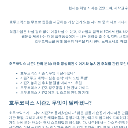
현재는 처벌 사례는 없었으며, 저작권 
호두코믹스는 무료로 웹툰을 제공하는 가장 인기 있는 사이트 중 하나로 이제까
회원가입은 하실 필요 없이 이용하실 수 있고, 모바일과 컴퓨터 PC에서 편리
웹툰을 제공하는 대형 플랫폼들에게는 나쁜 영향을 줄 수 있지만, 새로
호두코믹스를 통해 웹툰의 매력을 다시 한번 느껴보세요. 매일
호두코믹스 시즌2 완벽 분석: 더욱 풍성해진 이야기와 놓치면 후회할 관전 포인
호두코믹스 시즌2, 무엇이 달라졌나?
시즌2 주요 캐릭터 심층 분석: 매력 포텐 폭발!
시즌2, 놓치면 후회할 꿀잼 에피소드 추천
호두코믹스 시즌2, 정주행을 위한 완벽 가이드
호두코믹스 시즌2 이후: 앞으로의 전망과 기대
호두코믹스 시즌2, 무엇이 달라졌나?
호두코믹스가 드디어 시즌2로 돌아왔습니다! 많은 팬들이 손꼽아 기다려온 만큼,
계관 확장, 그리고 새로운 캐릭터들의 등장까지, 전반적으로 업그레이드되었다고
가장 눈에 띄는 변화는 역시 스토리텔링 방식입니다. 시즌1에서는 다소 단편적인
심화되어 더욱 몰입감 있는 이야기를 즐길 수 있게 되었습니다. 또한, 시즌1에