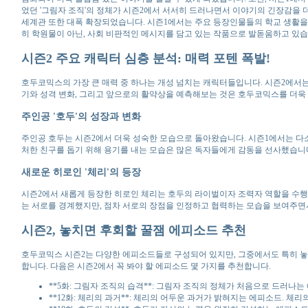
었던 '그림자 조직'의 정체가 시즌2에서 서서히 드러나면서 이야기의 긴장감을 
세계관 또한 대폭 확장되었습니다. 시즌1에서는 주요 등장인물들의 학교 생활을 
히 학원물이 아닌, 사회 비판적인 메시지를 담고 있는 작품으로 발돋움하고 있습
시즌2 주요 캐릭터 심층 분석: 매력 포텐 폭발!
호두코믹스의 가장 큰 매력 중 하나는 개성 넘치는 캐릭터들입니다. 시즌2에서
기와 성격 변화, 그리고 앞으로의 활약상을 예측해보는 것은 호두코믹스를 더욱 
주인공 '호두'의 성장과 변화
주인공 호두는 시즌2에서 더욱 성숙한 모습으로 돌아왔습니다. 시즌1에서는 다소
처한 친구를 돕기 위해 용기를 내는 모습은 많은 독자들에게 감동을 선사했습니다
새로운 히로인 '체리'의 등장
시즌2에서 새롭게 등장한 히로인 체리는 호두의 라이벌이자 조력자 역할을 수행합
는 서로를 경계했지만, 점차 서로의 장점을 인정하고 협력하는 모습을 보여주면
시즌2, 놓치면 후회할 꿀잼 에피소드 추천
호두코믹스 시즌2는 다양한 에피소드들로 구성되어 있지만, 그중에서도 특히 놓
합니다. 다음은 시즌2에서 꼭 봐야 할 에피소드 몇 가지를 추천합니다.
**5화: 그림자 조직의 습격**: 그림자 조직의 정체가 처음으로 드러나는
**12화: 체리의 과거**: 체리의 어두운 과거가 밝혀지는 에피소드. 체