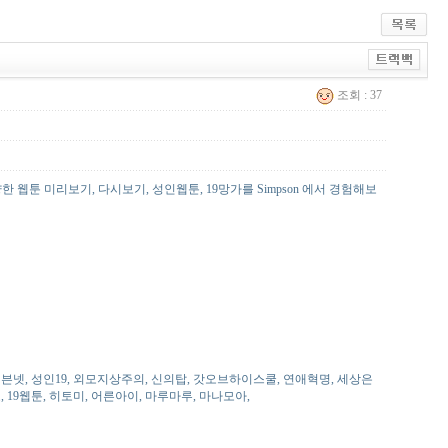
조회 : 37
웹툰 미리보기, 다시보기, 성인웹툰, 19망가를 Simpson 에서 경험해보
 헬븐넷, 성인19, 외모지상주의, 신의탑, 갓오브하이스쿨, 연애혁명, 세상은
 19웹툰, 히토미, 어른아이, 마루마루, 마나모아,