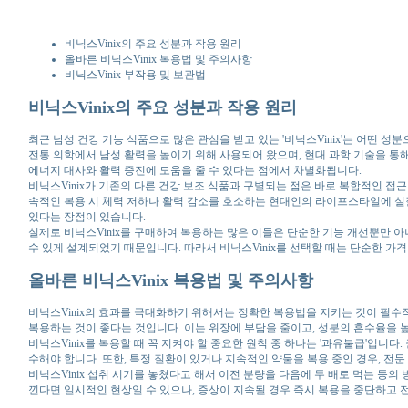
비닉스Vinix의 주요 성분과 작용 원리
올바른 비닉스Vinix 복용법 및 주의사항
비닉스Vinix 부작용 및 보관법
비닉스Vinix의 주요 성분과 작용 원리
최근 남성 건강 기능 식품으로 많은 관심을 받고 있는 '비닉스Vinix'는 어떤 성
전통 의학에서 남성 활력을 높이기 위해 사용되어 왔으며, 현대 과학 기술을 통해
에너지 대사와 활력 증진에 도움을 줄 수 있다는 점에서 차별화됩니다.
비닉스Vinix가 기존의 다른 건강 보조 식품과 구별되는 점은 바로 복합적인 접
속적인 복용 시 체력 저하나 활력 감소를 호소하는 현대인의 라이프스타일에 실질
있다는 장점이 있습니다.
실제로 비닉스Vinix를 구매하여 복용하는 많은 이들은 단순한 기능 개선뿐만 
수 있게 설계되었기 때문입니다. 따라서 비닉스Vinix를 선택할 때는 단순한 가
올바른 비닉스Vinix 복용법 및 주의사항
비닉스Vinix의 효과를 극대화하기 위해서는 정확한 복용법을 지키는 것이 필수적입
복용하는 것이 좋다는 것입니다. 이는 위장에 부담을 줄이고, 성분의 흡수율을 
비닉스Vinix를 복용할 때 꼭 지켜야 할 중요한 원칙 중 하나는 '과유불급'입니
수해야 합니다. 또한, 특정 질환이 있거나 지속적인 약물을 복용 중인 경우, 전
비닉스Vinix 섭취 시기를 놓쳤다고 해서 이전 분량을 다음에 두 배로 먹는 등의
낀다면 일시적인 현상일 수 있으나, 증상이 지속될 경우 즉시 복용을 중단하고 