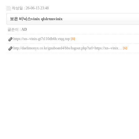
작성일 : 26-06-15 23:48
보은 비닉스vinix qlslrtmvinix
글쓴이 :
AD
https://xn--vinix-gt7t110db6h.vtqq.top
[8]
http://daelimonyx.co.kr/gnuboard4/bbs/logout.php?url=https://xn--vinix…
[6]