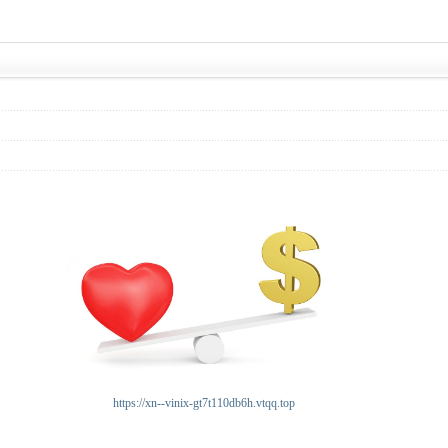
https://xn--vinix-gt7t110db6h.vtqq.top