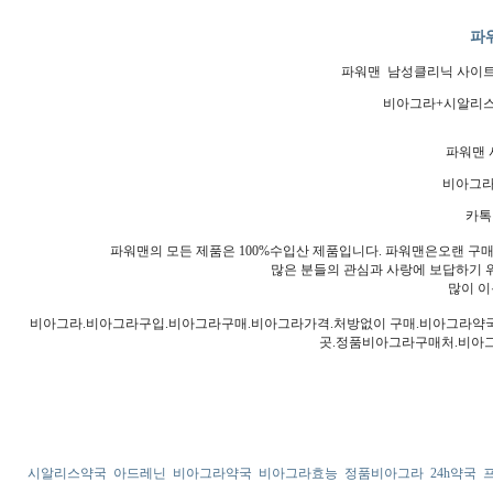
파
파워맨 남성클리닉 사이트 모
비아그라+시알리스 
파워맨
비아그
카
파워맨의 모든 제품은 100%수입산 제품입니다. 파워맨은오랜 구
많은 분들의 관심과 사랑에 보답하기 위
많이 이
비아그라.비아그라구입.비아그라구매.비아그라가격.처방없이 구매.비아그라
곳.정품비아그라구매처.비아
시알리스약국
아드레닌
비아그라약국
비아그라효능
정품비아그라
24h약국