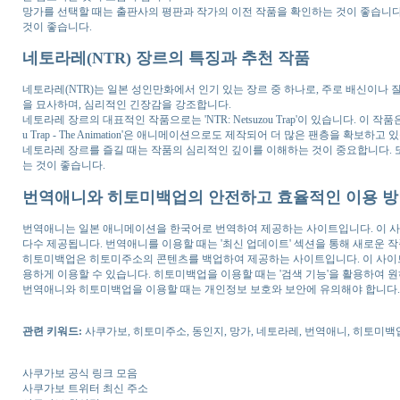
망가를 선택할 때는 출판사의 평판과 작가의 이전 작품을 확인하는 것이 좋습니다
것이 좋습니다.
네토라레(NTR) 장르의 특징과 추천 작품
네토라레(NTR)는 일본 성인만화에서 인기 있는 장르 중 하나로, 주로 배신이나
을 묘사하며, 심리적인 긴장감을 강조합니다.
네토라레 장르의 대표적인 작품으로는 'NTR: Netsuzou Trap'이 있습니다. 이 작
u Trap - The Animation'은 애니메이션으로도 제작되어 더 많은 팬층을 확보하고 
네토라레 장르를 즐길 때는 작품의 심리적인 깊이를 이해하는 것이 중요합니다. 또
는 것이 좋습니다.
번역애니와 히토미백업의 안전하고 효율적인 이용 
번역애니는 일본 애니메이션을 한국어로 번역하여 제공하는 사이트입니다. 이 사
다수 제공됩니다. 번역애니를 이용할 때는 '최신 업데이트' 섹션을 통해 새로운 작
히토미백업은 히토미주소의 콘텐츠를 백업하여 제공하는 사이트입니다. 이 사이
용하게 이용할 수 있습니다. 히토미백업을 이용할 때는 '검색 기능'을 활용하여 
번역애니와 히토미백업을 이용할 때는 개인정보 보호와 보안에 유의해야 합니다.
관련 키워드:
사쿠가보, 히토미주소, 동인지, 망가, 네토라레, 번역애니, 히토미백
사쿠가보 공식 링크 모음
사쿠가보 트위터 최신 주소