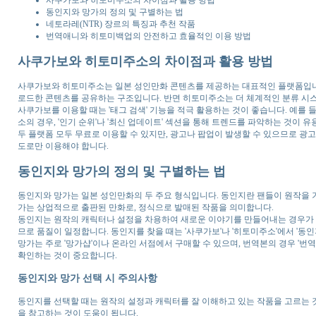
동인지와 망가의 정의 및 구별하는 법
네토라레(NTR) 장르의 특징과 추천 작품
번역애니와 히토미백업의 안전하고 효율적인 이용 방법
사쿠가보와 히토미주소의 차이점과 활용 방법
사쿠가보와 히토미주소는 일본 성인만화 콘텐츠를 제공하는 대표적인 플랫폼입니다
로드한 콘텐츠를 공유하는 구조입니다. 반면 히토미주소는 더 체계적인 분류 시스
사쿠가보를 이용할 때는 '태그 검색' 기능을 적극 활용하는 것이 좋습니다. 예를 
소의 경우, '인기 순위'나 '최신 업데이트' 섹션을 통해 트렌드를 파악하는 것이 유
두 플랫폼 모두 무료로 이용할 수 있지만, 광고나 팝업이 발생할 수 있으므로 광
도로만 이용해야 합니다.
동인지와 망가의 정의 및 구별하는 법
동인지와 망가는 일본 성인만화의 두 주요 형식입니다. 동인지란 팬들이 원작을 
가는 상업적으로 출판된 만화로, 정식으로 발매된 작품을 의미합니다.
동인지는 원작의 캐릭터나 설정을 차용하여 새로운 이야기를 만들어내는 경우가 
므로 품질이 일정합니다. 동인지를 찾을 때는 '사쿠가보'나 '히토미주소'에서 '동인
망가는 주로 '망가샵'이나 온라인 서점에서 구매할 수 있으며, 번역본의 경우 '번
확인하는 것이 중요합니다.
동인지와 망가 선택 시 주의사항
동인지를 선택할 때는 원작의 설정과 캐릭터를 잘 이해하고 있는 작품을 고르는 것
을 참고하는 것이 도움이 됩니다.