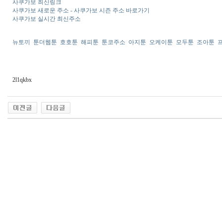
사쿠가보 최신링크
사쿠가보 새로운 주소 - 사쿠가보 시즌 주소 바로가기
사쿠가보 실시간 최신주소
뉴토끼
툰더웹툰
호호툰
해피툰
툰코주소
아지툰
오케이툰
모두툰
조아툰
2l1qkbx