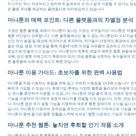
X 디자인 역시 직관적이고 편리하게 설계되어 누구나 쉽게 이용할 수 있다는 장
은 활동 무대를 제공하는 플랫폼으로 자리매김하고 있습니다.
마나툰의 매력 포인트: 다른 플랫폼과의 차별점 분석
수많은 웹툰 플랫폼 속에서 마나툰이 빛나는 이유는 무엇일까요? 마나툰은 차별화
웹툰 라인업이 강력합니다. 다른 플랫폼에서는 볼 수 없는 마나툰만의 오리지널 
신인 작가 발굴 및 육성에 적극적으로 투자하며, 작가들이 안정적인 환경에서 창작
들은 댓글, 평점, 리뷰 등을 통해 작품에 대한 의견을 자유롭게 공유하고 작가와 
중심지로 만들어가고 있습니다. 마나툰만의 독특한 색깔과 매력은 웹툰 팬들에게
넷째, 성인 웹툰 카테고리가 특화되어 있어, 19금 웹툰을 선호하는 독자들에게 인
른 플랫폼에 비해 로딩 속도도 빠른 편입니다.
마나툰 이용 가이드: 초보자를 위한 완벽 사용법
마나툰을 처음 이용하는 분들을 위해 쉽고 자세한 사용법을 안내해 드립니다. 먼
빠르게 가입할 수 있습니다. 회원가입 후에는 다양한 웹툰을 둘러보며 마음에 드는
는 캐시를 충전하여 이용할 수 있습니다. 마나툰은 매일 출석 체크, 이벤트 참여 
기능을 이용하여 작가에게 응원의 메시지를 전달할 수도 있습니다. 또한, 관심 있
다. 마나툰 앱은 푸시 알림 기능을 지원하여 새로운 웹툰 업데이트 소식을 실시간
습니다. 마나툰은 사용자의 편의성을 최우선으로 고려하여 지속적으로 기능을 개선
마나툰과 함께 즐거운 웹툰 생활을 시작해 보세요! 웹툰 다운로드 기능은 지원하
마나툰 추천 웹툰: 놓치면 후회할 인기 작품 소개
마나툰에서 꼭 봐야 할 웹툰들을 소개합니다. 첫 번째 추천작은 [마나툰 독점] 