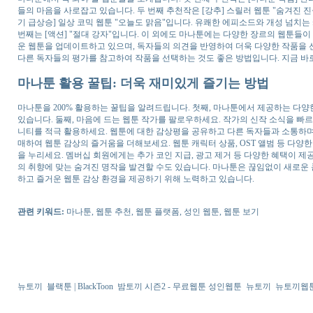
들의 마음을 사로잡고 있습니다. 두 번째 추천작은 [강추] 스릴러 웹툰 "숨겨진 
기 급상승] 일상 코믹 웹툰 "오늘도 맑음"입니다. 유쾌한 에피소드와 개성 넘치는 
번째는 [액션] "절대 강자"입니다. 이 외에도 마나툰에는 다양한 장르의 웹툰들
운 웹툰을 업데이트하고 있으며, 독자들의 의견을 반영하여 더욱 다양한 작품을 선
다른 독자들의 평가를 참고하여 작품을 선택하는 것도 좋은 방법입니다. 지금 바
마나툰 활용 꿀팁: 더욱 재미있게 즐기는 방법
마나툰을 200% 활용하는 꿀팁을 알려드립니다. 첫째, 마나툰에서 제공하는 다양한
있습니다. 둘째, 마음에 드는 웹툰 작가를 팔로우하세요. 작가의 신작 소식을 빠르게
니티를 적극 활용하세요. 웹툰에 대한 감상평을 공유하고 다른 독자들과 소통하며 
매하여 웹툰 감상의 즐거움을 더해보세요. 웹툰 캐릭터 상품, OST 앨범 등 다양
을 누리세요. 멤버십 회원에게는 추가 코인 지급, 광고 제거 등 다양한 혜택이 제
의 취향에 맞는 숨겨진 명작을 발견할 수도 있습니다. 마나툰은 끊임없이 새로운
하고 즐거운 웹툰 감상 환경을 제공하기 위해 노력하고 있습니다.
관련 키워드:
마나툰, 웹툰 추천, 웹툰 플랫폼, 성인 웹툰, 웹툰 보기
뉴토끼
블랙툰 | BlackToon
밤토끼 시즌2 - 무료웹툰 성인웹툰
뉴토끼
뉴토끼웹