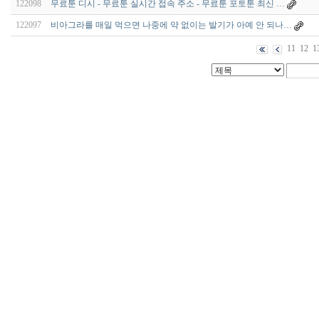
122098
무료툰 디시 - 무료툰 실시간 접속 주소 - 무료툰 포토툰 최신 …
122097
비아그라를 매일 먹으면 나중에 약 없이는 발기가 아예 안 되나…
11
12
1