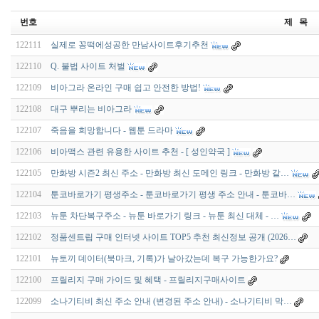
번호
제 목
122111
실제로 꽁떡에성공한 만남사이트후기추천
122110
Q. 불법 사이트 처벌
122109
비아그라 온라인 구매 쉽고 안전한 방법!
122108
대구 뿌리는 비아그라
122107
죽음을 희망합니다 - 웹툰 드라마
122106
비아맥스 관련 유용한 사이트 추천 - [ 성인약국 ]
122105
만화방 시즌2 최신 주소 - 만화방 최신 도메인 링크 - 만화방 같…
122104
툰코바로가기 평생주소 - 툰코바로가기 평생 주소 안내 - 툰코바…
122103
뉴툰 차단복구주소 - 뉴툰 바로가기 링크 - 뉴툰 최신 대체 - …
122102
정품센트립 구매 인터넷 사이트 TOP5 추천 최신정보 공개 (2026…
122101
뉴토끼 데이터(북마크, 기록)가 날아갔는데 복구 가능한가요?
122100
프릴리지 구매 가이드 및 혜택 - 프릴리지구매사이트
122099
소나기티비 최신 주소 안내 (변경된 주소 안내) - 소나기티비 막…