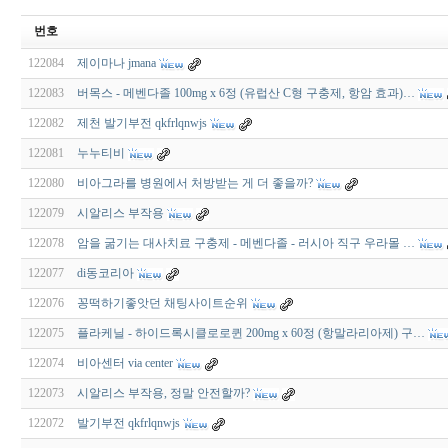
번호
122084
제이마나 jmana
122083
버목스 - 메벤다졸 100mg x 6정 (유럽산 C형 구충제, 항암 효과)…
122082
제천 발기부전 qkfrlqnwjs
122081
누누티비
122080
비아그라를 병원에서 처방받는 게 더 좋을까?
122079
시알리스 부작용
122078
암을 굶기는 대사치료 구충제 - 메벤다졸 - 러시아 직구 우라몰 …
122077
di동코리아
122076
꽁떡하기좋앗던 채팅사이트순위
122075
플라케닐 - 하이드록시클로로퀸 200mg x 60정 (항말라리아제) 구…
122074
비아센터 via center
122073
시알리스 부작용, 정말 안전할까?
122072
발기부전 qkfrlqnwjs