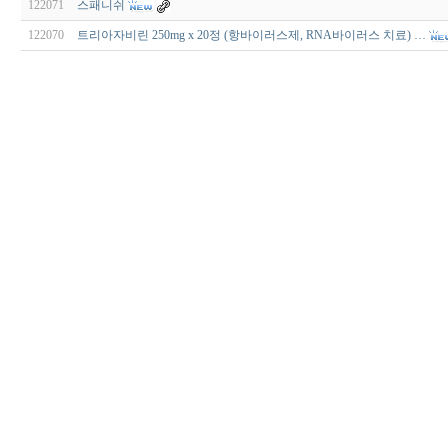
122071
스패니쉬
122070
트리아자비린 250mg x 20정 (항바이러스제, RNA바이러스 치료) …