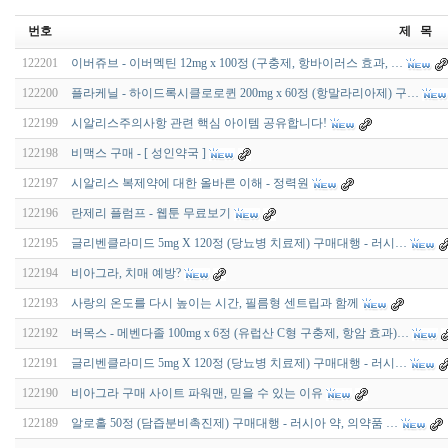
번호
제 목
122201
이버쥬브 - 이버멕틴 12mg x 100정 (구충제, 항바이러스 효과, …
122200
플라케닐 - 하이드록시클로로퀸 200mg x 60정 (항말라리아제) 구…
122199
시알리스주의사항 관련 핵심 아이템 공유합니다!
122198
비맥스 구매 - [ 성인약국 ]
122197
시알리스 복제약에 대한 올바른 이해 - 정력원
122196
란제리 플럼프 - 웹툰 무료보기
122195
글리벤클라미드 5mg X 120정 (당뇨병 치료제) 구매대행 - 러시…
122194
비아그라, 치매 예방?
122193
사랑의 온도를 다시 높이는 시간, 필름형 센트립과 함께
122192
버목스 - 메벤다졸 100mg x 6정 (유럽산 C형 구충제, 항암 효과)…
122191
글리벤클라미드 5mg X 120정 (당뇨병 치료제) 구매대행 - 러시…
122190
비아그라 구매 사이트 파워맨, 믿을 수 있는 이유
122189
알로홀 50정 (담즙분비촉진제) 구매대행 - 러시아 약, 의약품 …