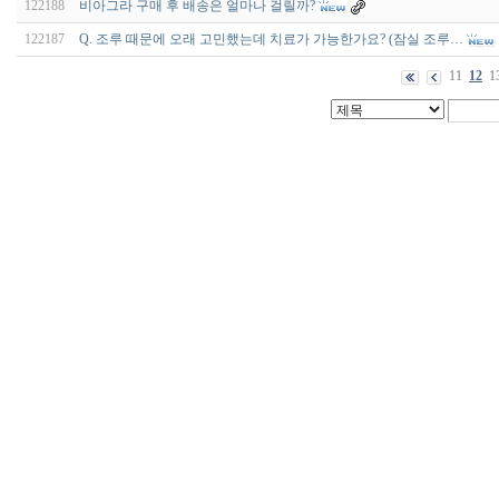
122188
비아그라 구매 후 배송은 얼마나 걸릴까?
122187
Q. 조루 때문에 오래 고민했는데 치료가 가능한가요? (잠실 조루…
11
12
1