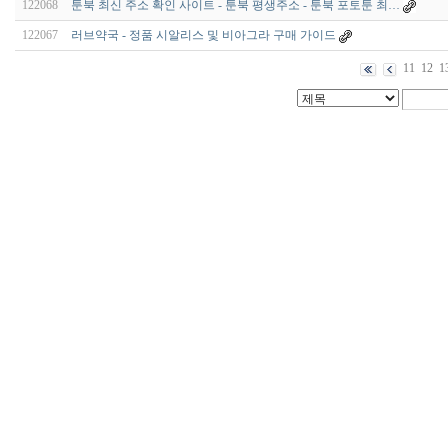
122068
툰북 최신 주소 확인 사이트 - 툰북 평생주소 - 툰북 포토툰 최…
122067
러브약국 - 정품 시알리스 및 비아그라 구매 가이드
11
12
1