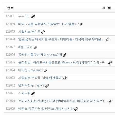
번호
제 목
122081
누누티비
122080
비아그라를 병원에서 처방받는 게 더 좋을까?
122079
시알리스 부작용
122078
암을 굶기는 대사치료 구충제 - 메벤다졸 - 러시아 직구 우라몰 …
122077
di동코리아
122076
꽁떡하기좋앗던 채팅사이트순위
122075
플라케닐 - 하이드록시클로로퀸 200mg x 60정 (항말라리아제) 구…
122074
비아센터 via center
122073
시알리스 부작용, 정말 안전할까?
122072
발기부전 qkfrlqnwjs
122071
스패니쉬
122070
트리아자비린 250mg x 20정 (항바이러스제, RNA바이러스 치료) …
122069
비맥스 정품가격 및 비맥스 처방지속시간