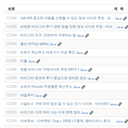
번호
제 목
122366
club-006 중요한 내용들 신뢰할 수 있는 정보 사이트 추천 - 성…
122365
파워맨 비아그라 후기 관련 믿을 만한 정보 사이트 추천 - 비아…
122364
비아그라 직구, 안전하게 구매하는 법
122363
울산 비아샵 qldktiq
122362
뉴토끼 최신주소 바로가기 지금 확인
122361
티플
122360
정품 비아그라 구매사이트 추천 BEST 5
122359
비아그라 효과와 후기 중심으로 정리한 정보
122358
뉴토끼 Newtoki 무료웹툰 최신주소
122357
파일쿠키
122356
시알리스 구매 약국 정보 알 수 있는 인기 사이트 - 비아센터
122355
비아그라 가격 차이 나는 이유 완벽 정리
122354
이버쥬브 - 이버멕틴 12mg x 100정 (구충제, 항바이러스 효과, …