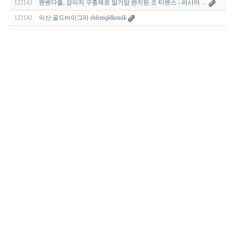
122143
펜벤다졸, 강아지 구충제로 말기암 완치된 조 티펜스 - 러시아 …
122142
익산 골드비아그라 rhfemqldkrmfk