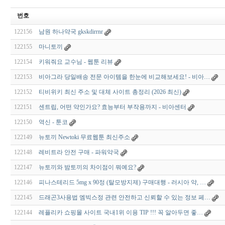
번호
122156
남원 하나약국 gkskdirrnr
122155
마니토끼
122154
키워줘요 교수님 - 웹툰 리뷰
122153
비아그라 당일배송 전문 아이템을 한눈에 비교해보세요! - 비아…
122152
티비위키 최신 주소 및 대체 사이트 총정리 (2026 최신)
122151
센트립, 어떤 약인가요? 효능부터 부작용까지 - 비아센터
122150
역신 - 툰코
122149
뉴토끼 Newtoki 무료웹툰 최신주소
122148
레비트라 안전 구매 - 파워약국
122147
뉴토끼와 밤토끼의 차이점이 뭐예요?
122146
피나스테리드 5mg x 90정 (탈모방지제) 구매대행 - 러시아 약, …
122145
드래곤3사용법 엠빅스정 관련 안전하고 신뢰할 수 있는 정보 페…
122144
레플리카 쇼핑몰 사이트 국내1위 이용 TIP !!! 꼭 알아두면 좋…