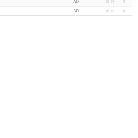
AD
08-06
5
AD
08-06
6