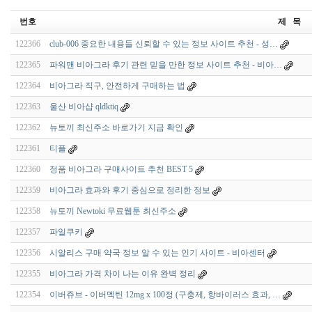
번호
제 목
122366
club-006 중요한 내용들 신뢰할 수 있는 정보 사이트 추천 - 성…
122365
파워맨 비아그라 후기 관련 믿을 만한 정보 사이트 추천 - 비아…
122364
비아그라 직구, 안전하게 구매하는 법
122363
울산 비아샵 qldktiq
122362
뉴토끼 최신주소 바로가기 지금 확인
122361
티플
122360
정품 비아그라 구매사이트 추천 BEST 5
122359
비아그라 효과와 후기 중심으로 정리한 정보
122358
뉴토끼 Newtoki 무료웹툰 최신주소
122357
파일쿠키
122356
시알리스 구매 약국 정보 알 수 있는 인기 사이트 - 비아센터
122355
비아그라 가격 차이 나는 이유 완벽 정리
122354
이버쥬브 - 이버멕틴 12mg x 100정 (구충제, 항바이러스 효과, …