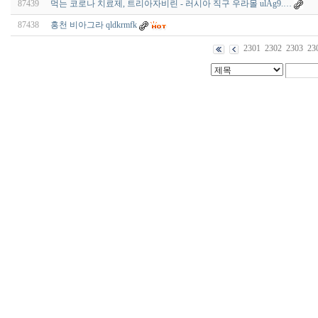
87439
먹는 코로나 치료제, 트리아자비린 - 러시아 직구 우라몰 ulAg9.…
87438
홍천 비아그라 qldkrmfk
2301
2302
2303
23