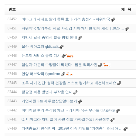
번호
제 목
87452
비아그라 제대로 알기 종류 효과 가격 총정리 - 파워약국
87451
파워약국 발기부전·피로·자신감 저하까지 한 번에 개선｜2026 …
87450
지방세 납세 증명서 발급 방법 안내
87449
울산 비아그라 qldkrmfk
87448
뉴토끼 서비스 종료 디시
87447
암살자 가문의 수양딸이 되었다 - 웹툰 백과사전
87446
안양 러브약국 fjqmdirrnr
87445
조루 자기 진단: 성적 건강을 스스로 평가하고 개선해보세요
87444
팔팔정 복용 방법과 부작용 안내
87443
기업지원파트너 무료상담알아보기
87442
이버멕틴 후기 부작용 체크! - 러시아 직구 우라몰 ulAg9.top
87441
Q. 비아그라 처방 없이 사면 정말 가짜일까요? 사진첨부
87440
기생충들의 번식전략 - 2019년 이슈 키워드 "기생충" - 러시아 …