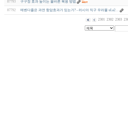
87793
구구정 효과 높이는 올바른 복용 방법
87792
메벤다졸은 과연 항암효과가 있는가? - 러시아 직구 우라몰 uLa2…
2301
2302
2303
23