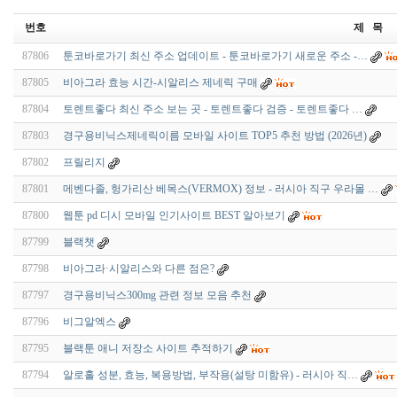
번호
제 목
87806
툰코바로가기 최신 주소 업데이트 - 툰코바로가기 새로운 주소 -…
87805
비아그라 효능 시간-시알리스 제네릭 구매
87804
토렌트좋다 최신 주소 보는 곳 - 토렌트좋다 검증 - 토렌트좋다 …
87803
경구용비닉스제네릭이름 모바일 사이트 TOP5 추천 방법 (2026년)
87802
프릴리지
87801
메벤다졸, 헝가리산 베목스(VERMOX) 정보 - 러시아 직구 우라몰 …
87800
웹툰 pd 디시 모바일 인기사이트 BEST 알아보기
87799
블랙챗
87798
비아그라·시알리스와 다른 점은?
87797
경구용비닉스300mg 관련 정보 모음 추천
87796
비그알엑스
87795
블랙툰 애니 저장소 사이트 추적하기
87794
알로홀 성분, 효능, 복용방법, 부작용(설탕 미함유) - 러시아 직…