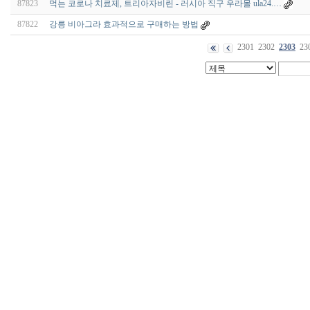
87823
먹는 코로나 치료제, 트리아자비린 - 러시아 직구 우라몰 ula24.…
87822
강릉 비아그라 효과적으로 구매하는 방법
2301
2302
2303
23