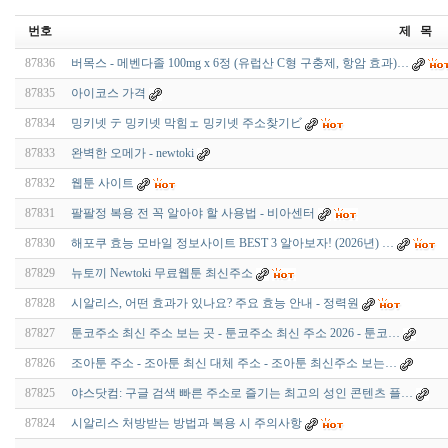
번호
제 목
87836
버목스 - 메벤다졸 100mg x 6정 (유럽산 C형 구충제, 항암 효과)…
87835
아이코스 가격
87834
밍키넷 テ 밍키넷 막힘ェ 밍키넷 주소찾기ビ
87833
완벽한 오메가 - newtoki
87832
웹툰 사이트
87831
팔팔정 복용 전 꼭 알아야 할 사용법 - 비아센터
87830
해­포­쿠 효능 모바일 정보사이트 BEST 3 알아보자! (2026년) …
87829
뉴토끼 Newtoki 무료웹툰 최신주소
87828
시알리스, 어떤 효과가 있나요? 주요 효능 안내 - 정력원
87827
툰코주소 최신 주소 보는 곳 - 툰코주소 최신 주소 2026 - 툰코…
87826
조아툰 주소 - 조아툰 최신 대체 주소 - 조아툰 최신주소 보는…
87825
야스닷컴: 구글 검색 빠른 주소로 즐기는 최고의 성인 콘텐츠 플…
87824
시알리스 처방받는 방법과 복용 시 주의사항