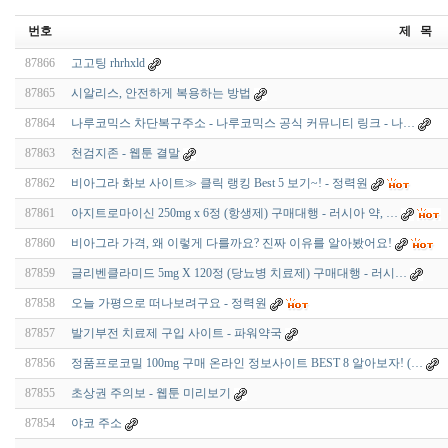
번호
제 목
87866
고고팅 rhrhxld
87865
시알리스, 안전하게 복용하는 방법
87864
나루코믹스 차단복구주소 - 나루코믹스 공식 커뮤니티 링크 - 나…
87863
천검지존 - 웹툰 결말
87862
비아그라 화보 사이트≫ 클릭 랭킹 Best 5 보기~! - 정력원
87861
아지트로마이신 250mg x 6정 (항생제) 구매대행 - 러시아 약, …
87860
비아그라 가격, 왜 이렇게 다를까요? 진짜 이유를 알아봤어요!
87859
글리벤클라미드 5mg X 120정 (당뇨병 치료제) 구매대행 - 러시…
87858
오늘 가평으로 떠나보려구요 - 정력원
87857
발기부전 치료제 구입 사이트 - 파워약국
87856
정품프로코밀 100mg 구매 온라인 정보사이트 BEST 8 알아보자! (…
87855
초상권 주의보 - 웹툰 미리보기
87854
야코 주소